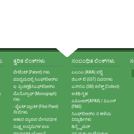
ು
ತ್ವರಿತ ಲಿಂಕ್‌ಗಳು
ಸಂಬಂಧಿತ ಲಿಂಕ್‌ಗಳು
ಸ
ಪೇಟೆಂಟ್ (Patent) ಗಳು
ಎಎಂಎ (AMA) ಪಟ್ಟಿ
ಮಾಧ್ಯಮದಲ್ಲಿ ಸಿಎಫ್‌ಟಿಆರ್‌ಐ
ಜಿಎಸ್ ಟಿ (GST) ವಿವರಗಳು
ಇ- ಪ್ರಿಂಟ್ಸ್@ಸಿಎಫ್‌ಟಿಆರ್‌ಐ
ಎಸ್‌ಬಿಐ (SBI) ಕಲೆಕ್ಟ್ (Collect)
ು
ಮೊನೊಗ್ರಾಫ್‌ (Monograph)
ಅತಿಥಿ ಗೃಹ
ಗಳು
ಎಪಿಎಆರ್(APAR) / ಪಿಎಂಸ್
- ಪೈಲಟ್ ಪ್ಲಾಂಟ್ (Pilot Plant)
(PMS)
ಸೇವೆಗಳು
ಸಿಎಫ್‌ಟಿಆರ್‌ಐ ನ ಹಳೆಯ
ಆಹಾರ ವ್ಯಾಪಾರ ವೇಗವರ್ಧಕ
ವಿದ್ಯಾರ್ಥಿಗಳು
ಸೂಕ್ಷ್ಮ ಉದ್ಯಮಿಗಳ ಜಾಲ
ಡಿಸ್ಕ್ಲೈಮರ್
ಮಾನವಶಕ್ತಿ ಯೋಜನೆ
ಸಸ್ಯ ಮತ್ತು ಪ್ರಾಣಿಸಂಕುಲ