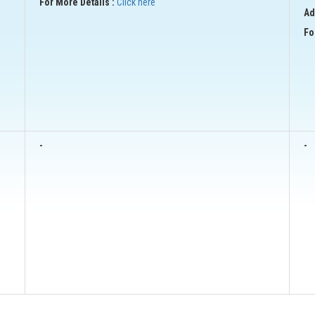
For More Details :
Click here
Ad
Fo
-
-