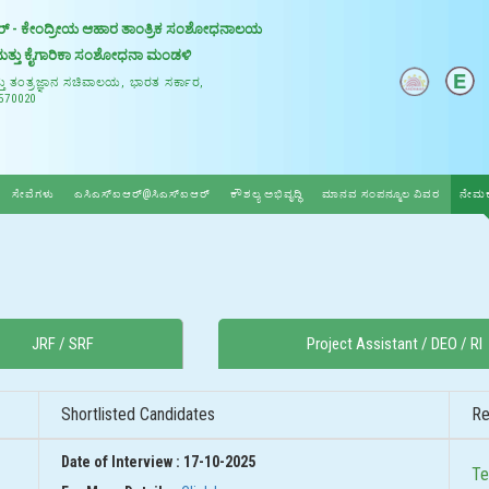
್ - ಕೇಂದ್ರೀಯ ಆಹಾರ ತಾಂತ್ರಿಕ ಸಂಶೋಧನಾಲಯ
ಕ ಮತ್ತು ಕೈಗಾರಿಕಾ ಸಂಶೋಧನಾ ಮಂಡಳಿ
್ತು ತಂತ್ರಜ್ಞಾನ ಸಚಿವಾಲಯ, ಭಾರತ ಸರ್ಕಾರ,
570020
ಸೇವೆಗಳು
ಎಸಿಎಸ್ಐಆರ್@ಸಿಎಸ್ಐಆರ್
ಕೌಶಲ್ಯ ಅಭಿವೃದ್ಧಿ
ಮಾನವ ಸಂಪನ್ಮೂಲ ವಿವರ
ನೇಮಕ
JRF / SRF
Project Assistant / DEO / RI
Shortlisted Candidates
Re
Date of Interview : 17-10-2025
Te