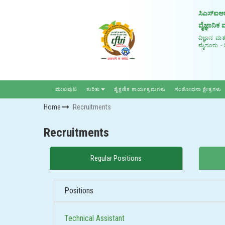
ಸಿಎಸ್ಐಆರ
ವೈಜ್ಞಾನಿ
ವಿಜ್ಞಾನ ಮತ
ಮೈಸೂರು - 
ಮುಖಪುಟ
ಕುರಿತು
ಶೈಕ್ಷಣಿಕ ಕಾರ್ಯಕ್ರಮಗಳು
ಸಂಶೋಧನಾ ಕ್ಷೇತ್ರಗಳು
Home
Recruitments
Recruitments
Regular Positions
Positions
Technical Assistant