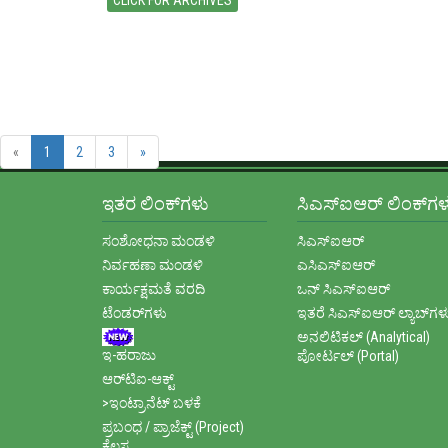
CLICK FOR ARCHIVES
«
1
2
3
»
ಇತರ ಲಿಂಕ್‌ಗಳು
ಸಿಎಸ್ಐಆರ್ ಲಿಂಕ್‌ಗಳ
ಸಂಶೋಧನಾ ಮಂಡಳಿ
ಸಿಎಸ್ಐಆರ್
ನಿರ್ವಹಣಾ ಮಂಡಳಿ
ಎಸಿಎಸ್ಐಆರ್
ಕಾರ್ಯಕ್ಷಮತೆ ವರದಿ
ಒನ್ ಸಿಎಸ್ಐಆರ್
ಟೆಂಡರ್‌ಗಳು
ಇತರೆ ಸಿಎಸ್‌ಐಆರ್ ಲ್ಯಾಬ್‌ಗಳ
ಅನಲಿಟಿಕಲ್ (Analytical)
ಇ-ಹರಾಜು
ಪೋರ್ಟಲ್ (Portal)
ಆರ್‌ಟಿಐ-ಆಕ್ಟ್
>ಇಂಟ್ರಾನೆಟ್ ಬಳಕೆ
ಪ್ರಬಂಧ / ಪ್ರಾಜೆಕ್ಟ್ (Project)
ಕೆಲಸ