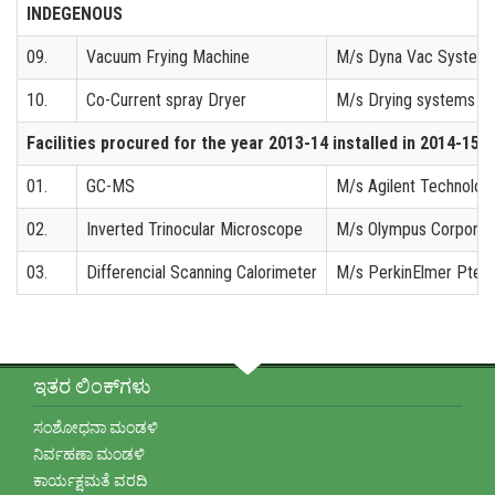
INDEGENOUS
09.
Vacuum Frying Machine
M/s Dyna Vac Systems
10.
Co-Current spray Dryer
M/s Drying systems (I)
Facilities procured for the year 2013-14 installed in 2014-15
01.
GC-MS
M/s Agilent Technologi
02.
Inverted Trinocular Microscope
M/s Olympus Corporati
03.
Differencial Scanning Calorimeter
M/s PerkinElmer Pte L
ಇತರ ಲಿಂಕ್‌ಗಳು
ಸಂಶೋಧನಾ ಮಂಡಳಿ
ನಿರ್ವಹಣಾ ಮಂಡಳಿ
ಕಾರ್ಯಕ್ಷಮತೆ ವರದಿ