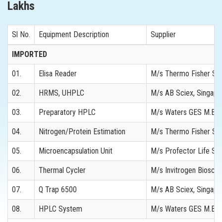
Lakhs
Sl No.
Equipment Description
Supplier
IMPORTED
01.
Elisa Reader
M/s Thermo Fisher Scien
02.
HRMS, UHPLC
M/s AB Sciex, Singapo
03.
Preparatory HPLC
M/s Waters GES M.B.H,
04.
Nitrogen/Protein Estimation
M/s Thermo Fisher Scie
05.
Microencapsulation Unit
M/s Profector Life Sci
06.
Thermal Cycler
M/s Invitrogen Bioscie
07.
Q Trap 6500
M/s AB Sciex, Singapo
08.
HPLC System
M/s Waters GES M.B.H,