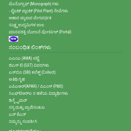
ಮೊನೊಗ್ರಾಫ್‌ (Monograph) ಗಳು
- ಪೈಲಟ್ ಪ್ಲಾಂಟ್ (Pilot Plant) ಸೇವೆಗಳು
ಆಹಾರ ವ್ಯಾಪಾರ ವೇಗವರ್ಧಕ
ಸೂಕ್ಷ್ಮ ಉದ್ಯಮಿಗಳ ಜಾಲ
ಮಾನವಶಕ್ತಿ ಯೋಜನೆ ಪೋರ್ಟಲ್ (Portal)
ಸಂಬಂಧಿತ ಲಿಂಕ್‌ಗಳು
ಎಎಂಎ (AMA) ಪಟ್ಟಿ
ಜಿಎಸ್ ಟಿ (GST) ವಿವರಗಳು
ಎಸ್‌ಬಿಐ (SBI) ಕಲೆಕ್ಟ್ (Collect)
ಅತಿಥಿ ಗೃಹ
ಎಪಿಎಆರ್(APAR) / ಪಿಎಂಸ್ (PMS)
ಸಿಎಫ್‌ಟಿಆರ್‌ಐ ನ ಹಳೆಯ ವಿದ್ಯಾರ್ಥಿಗಳು
ಡಿಸ್ಕ್ಲೈಮರ್
ಸಸ್ಯ ಮತ್ತು ಪ್ರಾಣಿಸಂಕುಲ
ಎನ್ ಕೆಎನ್
ನಮ್ಮನ್ನು ಸಂಪರ್ಕಿಸಿ