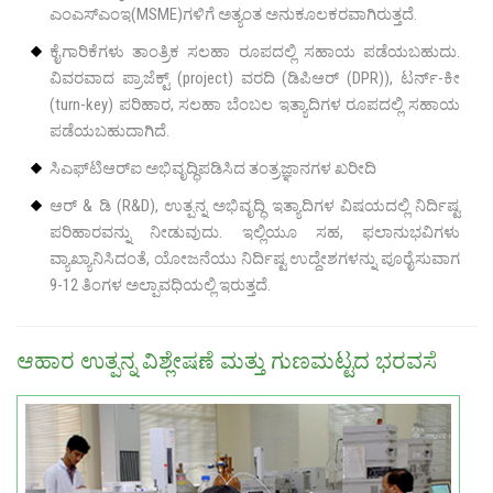
ಎಂಎಸ್‌ಎಂಇ(MSME)ಗಳಿಗೆ ಅತ್ಯಂತ ಅನುಕೂಲಕರವಾಗಿರುತ್ತದೆ.
ಕೈಗಾರಿಕೆಗಳು ತಾಂತ್ರಿಕ ಸಲಹಾ ರೂಪದಲ್ಲಿ ಸಹಾಯ ಪಡೆಯಬಹುದು.
ವಿವರವಾದ ಪ್ರಾಜೆಕ್ಟ್ (project) ವರದಿ (ಡಿಪಿಆರ್ (DPR)), ಟರ್ನ್-ಕೀ
(turn-key) ಪರಿಹಾರ, ಸಲಹಾ ಬೆಂಬಲ ಇತ್ಯಾದಿಗಳ ರೂಪದಲ್ಲಿ ಸಹಾಯ
ಪಡೆಯಬಹುದಾಗಿದೆ.
ಸಿಎಫ್‌ಟಿಆರ್‌ಐ ಅಭಿವೃದ್ಧಿಪಡಿಸಿದ ತಂತ್ರಜ್ಞಾನಗಳ ಖರೀದಿ
ಆರ್ & ಡಿ (R&D), ಉತ್ಪನ್ನ ಅಭಿವೃದ್ಧಿ ಇತ್ಯಾದಿಗಳ ವಿಷಯದಲ್ಲಿ ನಿರ್ದಿಷ್ಟ
ಪರಿಹಾರವನ್ನು ನೀಡುವುದು. ಇಲ್ಲಿಯೂ ಸಹ, ಫಲಾನುಭವಿಗಳು
ವ್ಯಾಖ್ಯಾನಿಸಿದಂತೆ, ಯೋಜನೆಯು ನಿರ್ದಿಷ್ಟ ಉದ್ದೇಶಗಳನ್ನು ಪೂರೈಸುವಾಗ
9-12 ತಿಂಗಳ ಅಲ್ಪಾವಧಿಯಲ್ಲಿ ಇರುತ್ತದೆ.
ಆಹಾರ ಉತ್ಪನ್ನ ವಿಶ್ಲೇಷಣೆ ಮತ್ತು ಗುಣಮಟ್ಟದ ಭರವಸೆ