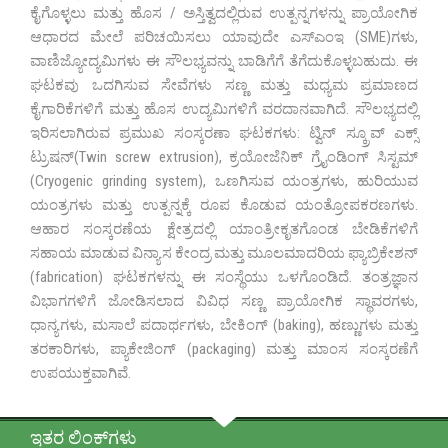
ಮಾನದಂಡಗಳು ಮತ್ತು ನಿಬಂಧನೆಗಳ ಅಭಿವೃದ್ಧಿ ಮತ್ತು ಅನುಷ್ಠಾನಕ್ಕೆ
ಕೈಗೊಳ್ಳಲು ಮತ್ತು ಹೊಸ / ಅಸ್ತಿತ್ವದಲ್ಲಿರುವ ಉತ್ಪನ್ನಗಳನ್ನು ಪ್ರಾಯೋಗಿಕ
ಕೊಡುಗೆ ನೀಡುತ್ತದೆ. ಪ್ರಯೋಗಾಲಯವು ಆಹಾರ ಮತ್ತು ಕೃಷಿ ಸರಕುಗಳಿಗೆ
ಆಧಾರದ ಮೇಲೆ ಪರಿಚಯಿಸಲು ಯಾವುದೇ ಎಸ್‌ಎಂಇ (SME)ಗಳು,
ಗುಣಮಟ್ಟದ ಭರವಸೆಯಿರುವ ಪ್ರಯೋಗಾಲಯಗಳನ್ನು ಸ್ಥಾಪಿಸುವಲ್ಲಿ
ವಾಣಿಜ್ಯೋದ್ಯಮಿಗಳು ಈ ಸೌಲಭ್ಯವನ್ನು ಬಾಡಿಗೆಗೆ ತೆಗೆದುಕೊಳ್ಳಬಹುದು. ಈ
ಸಲಹೆಯನ್ನು ನೀಡುತ್ತದೆ.
ಘಟಕವು ಒದಗಿಸುವ ಸೇವೆಗಳು ಸಣ್ಣ ಮತ್ತು ಮಧ್ಯಮ ಪ್ರಮಾಣದ
ಕೈಗಾರಿಕೆಗಳಿಗೆ ಮತ್ತು ಹೊಸ ಉದ್ಯಮಿಗಳಿಗೆ ವರದಾನವಾಗಿದೆ. ಸೌಲಭ್ಯದಲ್ಲಿ
ಇರಿಸಲಾಗಿರುವ ಪ್ರಮುಖ ಸಂಸ್ಕರಣಾ ಘಟಕಗಳು: ಟ್ವಿನ್ ಸ್ಕ್ರೂವ್ ಎಕ್ಸ್
ಟ್ರುಷನ್(Twin screw extrusion), ಕ್ರಯೋಜೆನಿಕ್ ಗ್ರೈಂಡಿಂಗ್ ಸಿಸ್ಟಮ್
(Cryogenic grinding system), ಒಣಗಿಸುವ ಯಂತ್ರಗಳು, ಹುರಿಯುವ
ಯಂತ್ರಗಳು ಮತ್ತು ಉತ್ಪನ್ನಕ್ಕೆ ರೂಪ ಕೊಡುವ ಯಂತ್ರೋಪಕರಣಗಳು.
ಆಹಾರ ಸಂಸ್ಕರಣೆಯ ಕ್ಷೇತ್ರದಲ್ಲಿ ಯಾಂತ್ರೀಕೃತಗೊಂಡ ಬೇಡಿಕೆಗಳಿಗೆ
ಸಹಾಯ ಮಾಡುವ ವಿನ್ಯಾಸ ಕೇಂದ್ರ ಮತ್ತು ಮೂಲಮಾದರಿಯ ಫ್ಯಾಬ್ರಿಕೇಶನ್
(fabrication) ಘಟಕಗಳನ್ನು ಈ ಸಂಸ್ಥೆಯು ಒಳಗೊಂಡಿದೆ. ತಂತ್ರಜ್ಞಾನ
ವಿಭಾಗಗಳಿಗೆ ಜೋಡಿಸಲಾದ ವಿವಿಧ ಸಣ್ಣ ಪ್ರಾಯೋಗಿಕ ಸ್ಥಾವರಗಳು,
ಧಾನ್ಯಗಳು, ಮಸಾಲೆ ಪದಾರ್ಥಗಳು, ಬೇಕಿಂಗ್ (baking), ಹಣ್ಣುಗಳು ಮತ್ತು
ತರಕಾರಿಗಳು, ಪ್ಯಾಕೇಜಿಂಗ್ (packaging) ಮತ್ತು ಮಾಂಸ ಸಂಸ್ಕರಣೆಗೆ
ಉಪಯುಕ್ತವಾಗಿವೆ.
ಇತರ ಲಿಂಕ್‌ಗಳು