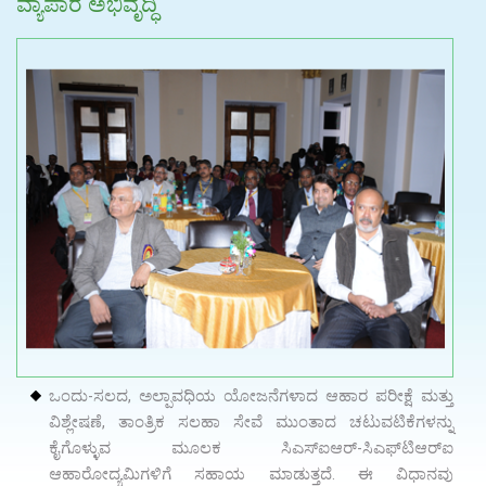
ವ್ಯಾಪಾರ ಅಭಿವೃದ್ಧಿ
ಒಂದು-ಸಲದ, ಅಲ್ಪಾವಧಿಯ ಯೋಜನೆಗಳಾದ ಆಹಾರ ಪರೀಕ್ಷೆ ಮತ್ತು
ವಿಶ್ಲೇಷಣೆ, ತಾಂತ್ರಿಕ ಸಲಹಾ ಸೇವೆ ಮುಂತಾದ ಚಟುವಟಿಕೆಗಳನ್ನು
ಕೈಗೊಳ್ಳುವ ಮೂಲಕ ಸಿಎಸ್‌ಐಆರ್-ಸಿಎಫ್‌ಟಿಆರ್‌ಐ
ಆಹಾರೋದ್ಯಮಿಗಳಿಗೆ ಸಹಾಯ ಮಾಡುತ್ತದೆ. ಈ ವಿಧಾನವು