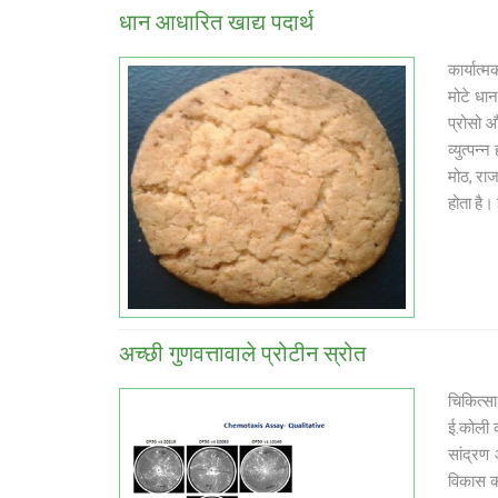
धान आधारित खाद्य पदार्थ
कार्यात्
मोटे धान
प्रोसो औ
व्युत्पन
मोठ, राज
होता है।
अच्छी गुणवत्तावाले प्रोटीन स्रोत
चिकित्स
ई.कोली 
सांद्रण 
विकास का