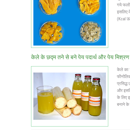
गये फलों
इसलिए वे
(Kcal ऊर
केले के छद्म तने से बने पेय पदार्थ और पेय मिश्रण
केले का
फीनोलिक्
प्रसिद्ध
और इसलिए
के लिए 
बनाने के