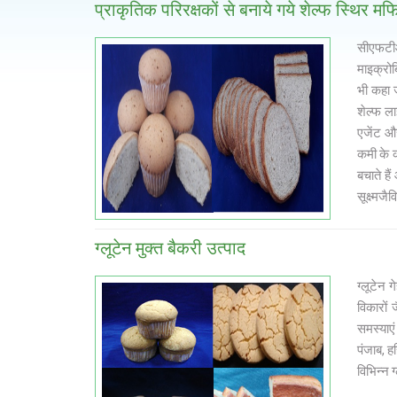
प्राकृतिक परिरक्षकों से बनाये गये शेल्फ स्थिर 
सीएफटीआर
माइक्रोब
भी कहा ज
शेल्फ ला
एजेंट और
कमी के क
बचाते है
सूक्ष्मज
ग्लूटेन मुक्त बैकरी उत्पाद
ग्लूटेन 
विकारों ज
समस्याएं
पंजाब, ह
विभिन्न 