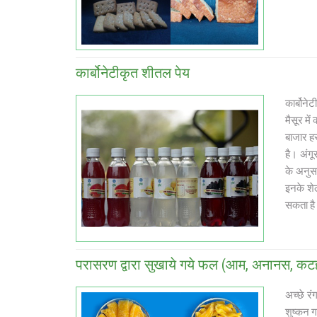
कार्बोनेटीकृत शीतल पेय
कार्बोने
मैसूर मे
बाजार हर
है। अंगू
के अनुसा
इनके शेल
सकता ह
परासरण द्वारा सुखाये गये फल (आम, अनानस, 
अच्छे रं
शुष्कन ग