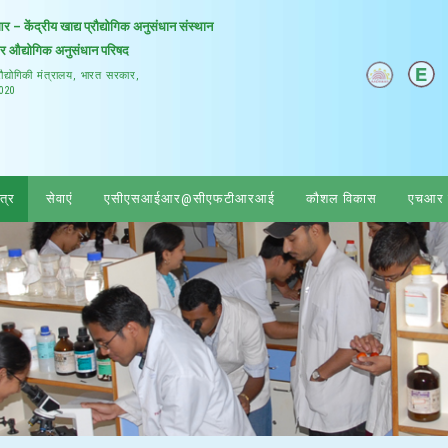
 केंद्रीय खाद्य प्रौद्योगिक अनुसंधान संस्थान
और औद्योगिक अनुसंधान परिषद
प्रौद्योगिकी मंत्रालय, भारत सरकार,
0020
ेत्र
सेवाएं
एसीएसआईआर@सीएफटीआरआई
कौशल विकास
एचआर प