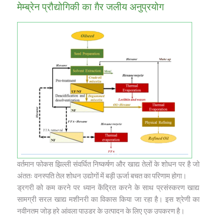
मारता है।
मेम्‍ब्रेन प्रौद्योगिकी का ग़ैर जलीय अनुप्रयोग
उच्च दबाव अनुप्रयोग खाद्य गुणवत्ता से संबंधित एंजाइमों (ऑक्सीडेस) की
गतिविधि में प्रभावी कमी लाता है, जो खाद्य की उच्च गुणवत्ता और शेल्फ
स्थिरता सुनिश्चित करता है। इसके अलावा, उच्च दबाव केवल नॉन कोवेलेंट
बॉंन्‍ड (हाइड्रोजन, आयनिक, और हाइड्रोफोबिक बॉन्‍ड) को प्रभावित करता
है, और इससे स्वाद, रंग, या पोषण संबंधी सामग्री जैसे वांछनीय खाद्य गुणों से
जुड़े रासायनिक घटकों पर बहुत कम प्रभाव पड़ता है।
वर्तमान फोकस झिल्ली संवर्धित निष्कर्षण और खाद्य तेलों के शोधन पर है जो
अंततः वनस्पति तेल शोधन उद्योगों में बड़ी ऊर्जा बचत का परिणाम होगा।
ड्रगरी को कम करने पर ध्यान केंद्रित करने के साथ प्रसंस्करण खाद्य
सामग्री सरल खाद्य मशीनरी का विकास किया जा रहा है। इस श्रेणी का
नवीनतम जोड़ हरे आंवला पाउडर के उत्पादन के लिए एक उपकरण है।