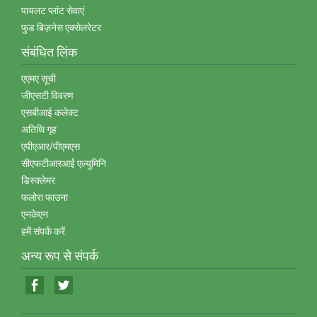
पायलट प्‍लांट सेवाएं
फुड बिज़नेस एक्‍सेलरेटर
संबंधित लिंक
एएमए सूची
जीएसटी विवरण
एसबीआई कलेक्‍ट
अतिथि गृह
एपीएआर/पीएमएस
सीएफटीआरआई एल्‍युमिनि
डिस्‍क्‍लेमर
फलोरा फाउना
एनकेएन
हमें संपर्क करें
अन्‍य रूप से संपर्क