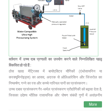
वर्तमान में उच्च दाब प्रणाली का उपयोग करने वाले निम्नलिखित पहलू
विकसित हो रहे हैं::
ठोस खाद्य मैट्रिक्स में बायोएक्टिव यौगिकों (एंथोसायनिन या
करक्यूमिनोइड्स) का आसव, अदरक से ओलिआरेसिन और जिंजरोल का
निष्कर्षण; गन्ने का रस और कच्‍चे नारियल पानी का प्रसंस्करण।
उच्च दबाव प्रसंस्करण गैर-थर्मल प्रसंस्करण प्रौद्योगिकी को बढ़ावा देता है,
जिसका उद्देश्‍य भौतिक रासायनिक और पोषण संबंधी गुणों में अवांछनीय
परिवर्तनों से बचाने के साथ-साथ सूक्ष्मजैविकीय रूप से सुरक्षित खाद्य प्रदान
More
करना है। उच्च दबाव कोशिका झिल्ली के पारगम्यीकरण द्वारा सूक्ष्मजीवों को