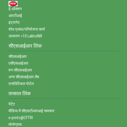
ई-ऑक्‍शन
आरटीआई
इंट्रानेट
शोध प्रबंध/परियोजना कार्य
उपकरण >10 LakhsINR
सीएसआईआर लिंक
सीएसआईआर
एसीएसआईआर
वन-सीएसआईआर
अन्‍य सीएसआईआर लैब
एनालिटिकल पोर्टल
तत्‍काल लिंक
पेटेंट
मीडिया में सीएफटीआरआई समाचार
e-prints@CFTRI
मोनोग्राफ