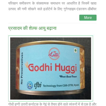
परिवहन समीकरण के संख्यात्मक समाधान पर आधारित है जिसमें खाद्य
उत्पाद की नमी सोखने वाले इज़ोटेर्म के लिए गुगेनहाइम-एंडरसन-डीबॉयर
समीकरण शामिल है। क्षणिक भंडारण स्थितियों के तहत नमी परिवर्तन की
More
गणना में, कार्यक्रम एक पुनरावृत्त प्रक्रिया को अपनाता है जिसमें अलग-
अलग स्थितियों को समय अवधि के छोटे अंतराल पर स्थिर स्थिति की स्थिति
प्रसादम की शेल्‍फ आयु बढ़ाना
में अनुमानित किया जाता है।
सॉफ्टवेयर में उपयोगकर्ता के अनुकूल ग्राफिकल यूजर इंटरफेस, खाद्य
उत्पादों और पैकेजिंग सामग्री और विभिन्न अन्य उपयोगिताओं के लिए
डेटाबेस संचालन शामिल हैं। सॉफ्टवेयर का उपयोग करके, (i) खाद्य उत्पाद में
नमी में परिवर्तन, (ii) खाद्य उत्पाद की शेल्फ लाइफ (iii) एक निर्दिष्ट भंडारण
अवधि के लिए निर्दिष्ट भंडारण शर्तों के तहत खाद्य उत्पाद के भंडारण के लिए
पैकेज की नमी बाधा आवश्यकता के लिए भविष्यवाणी की जा सकती है। .
एमपैक का व्यापक रूप से कई आंतरिक अनुसंधान एवं विकास परियोजनाओं में
उपयोग किया गया था जिसमें विभिन्न नमी-संवेदनशील खाद्य उत्पाद शामिल
थे। यह अनूठा सॉफ्टवेयर, दुनिया में अपनी तरह का पहला, नए उत्पाद विकास
में मदद करने के लिए उद्योगों के लिए परामर्श में उपयोग किया जा रहा है।
गोधी हुग्गी उत्तरी कर्नाटक के गेहूं से तैयार होने वाले व्यंजनों में से एक है और