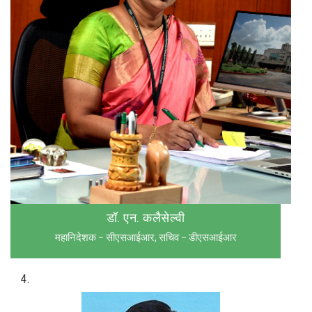
डॉ. एन. कलैसेल्वी
महानिदेशक – सीएसआईआर, सचिव – डीएसआईआर
4.