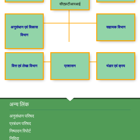
सीएफ़टीआरआई
अनुसंधान एवं विकास
सहायक विभाग
विभाग
वित्त एवं लेखा विभाग
प्रशासन
भंडार एवं क्रय
अन्‍य लिंक
अनुसंधान परिषद
प्रबंधन परिषद
निष्‍पादन रिपोर्ट
निविदा