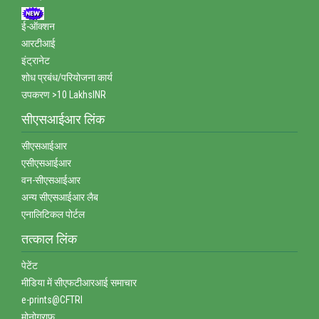
ई-ऑक्‍शन
आरटीआई
इंट्रानेट
शोध प्रबंध/परियोजना कार्य
उपकरण >10 LakhsINR
सीएसआईआर लिंक
सीएसआईआर
एसीएसआईआर
वन-सीएसआईआर
अन्‍य सीएसआईआर लैब
एनालिटिकल पोर्टल
तत्‍काल लिंक
पेटेंट
मीडिया में सीएफटीआरआई समाचार
e-prints@CFTRI
मोनोग्राफ