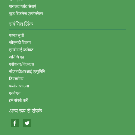
पायलट प्‍लांट सेवाएं
फुड बिज़नेस एक्‍सेलरेटर
संबंधित लिंक
एएमए सूची
जीएसटी विवरण
एसबीआई कलेक्‍ट
अतिथि गृह
एपीएआर/पीएमएस
सीएफटीआरआई एल्‍युमिनि
डिस्‍क्‍लेमर
फलोरा फाउना
एनकेएन
हमें संपर्क करें
अन्‍य रूप से संपर्क