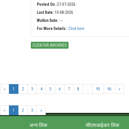
Posted On :
27-07-2026
Last Date:
10-08-2026
Walkin Date:
---
For More Details :
Click here
CLICK FOR ARCHIVES
«
1
2
3
4
5
6
7
8
...
95
96
»
«
1
2
3
»
अन्‍य लिंक
सीएसआईआर लिंक