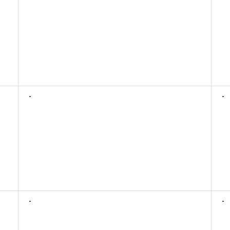
-
-
-
-