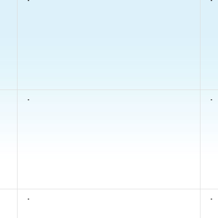
-
-
-
-
-
-