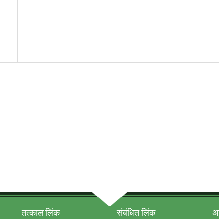
तत्‍काल लिंक
संबंधित लिंक
अन