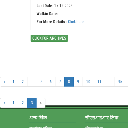
Last Date:
17-12-2025
Walkin Date:
---
For More Details :
Click here
CLICK FOR ARCHIVES
«
1
2
...
5
6
7
8
9
10
11
...
95
«
1
2
3
»
अन्‍य लिंक
सीएसआईआर लिंक