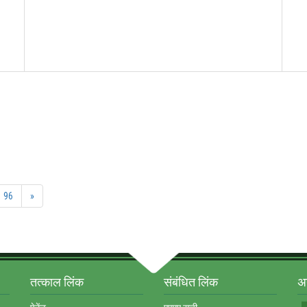
96
»
तत्‍काल लिंक
संबंधित लिंक
अन