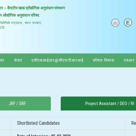
 केंद्रीय खाद्य प्रौद्योगिक अनुसंधान संस्थान
और औद्योगिक अनुसंधान परिषद
प्रौद्योगिकी मंत्रालय, भारत सरकार,
0020
ेत्र
सेवाएं
एसीएसआईआर@सीएफटीआरआई
कौशल विकास
एचआर प
JRF / SRF
Project Assistant / DEO / RI
Shortlisted Candidates
Re