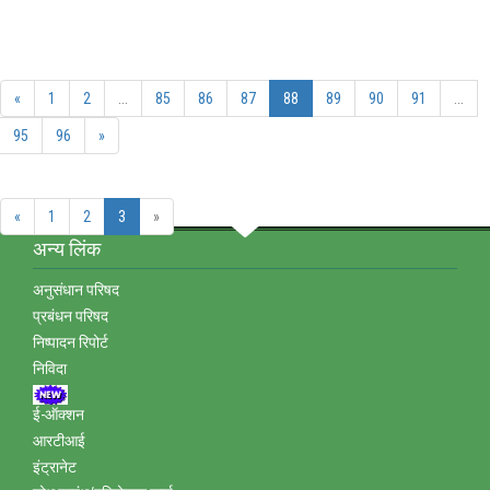
«
1
2
...
85
86
87
88
89
90
91
...
95
96
»
«
1
2
3
»
अन्‍य लिंक
अनुसंधान परिषद
प्रबंधन परिषद
निष्‍पादन रिपोर्ट
निविदा
ई-ऑक्‍शन
आरटीआई
इंट्रानेट