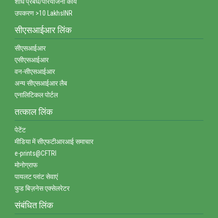
शोध प्रबंध/परियोजना कार्य
उपकरण >10 LakhsINR
सीएसआईआर लिंक
सीएसआईआर
एसीएसआईआर
वन-सीएसआईआर
अन्‍य सीएसआईआर लैब
एनालिटिकल पोर्टल
तत्‍काल लिंक
पेटेंट
मीडिया में सीएफटीआरआई समाचार
e-prints@CFTRI
मोनोग्राफ
पायलट प्‍लांट सेवाएं
फुड बिज़नेस एक्‍सेलरेटर
संबंधित लिंक