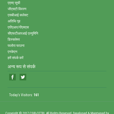
एएमए सूची
जीएसटी विवरण
एसबीआई कलेक्‍ट
अतिथि गृह
एपीएआर/पीएमएस
सीएफटीआरआई एल्‍युमिनि
डिस्‍क्‍लेमर
फलोरा फाउना
एनकेएन
हमें संपर्क करें
अन्‍य रूप से संपर्क
Today's Visitors:
161
Copyright © 2017 CSIR-CFTRI. All Rights Reserved. Developed & Maintained by