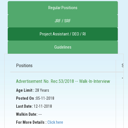
Regular Positions
JRF / SRF
Project Assistant / DEO / RI
Guidelines
Positions
Sho
-
Advertisement No. Rec.53/2018 -- Walk-In-Interview
Age Limit :
28 Years
Posted On :
05-11-2018
Last Date:
12-11-2018
Walkin Date:
---
For More Details :
Click here