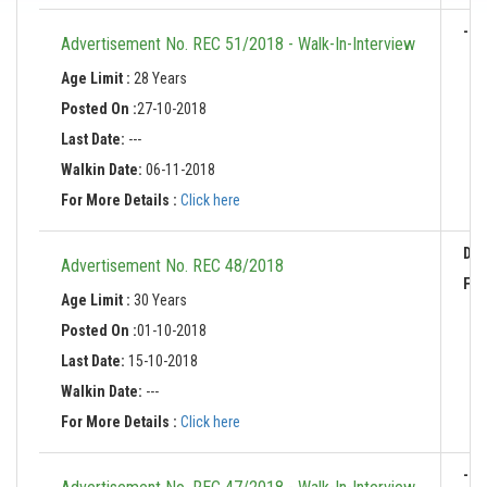
-
Advertisement No. REC 51/2018 - Walk-In-Interview
Age Limit :
28 Years
Posted On :
27-10-2018
Last Date:
---
Walkin Date:
06-11-2018
For More Details :
Click here
Dat
Advertisement No. REC 48/2018
For
Age Limit :
30 Years
Posted On :
01-10-2018
Last Date:
15-10-2018
Walkin Date:
---
For More Details :
Click here
-