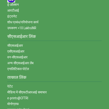
ई-ऑक्‍शन
आरटीआई
इंट्रानेट
शोध प्रबंध/परियोजना कार्य
उपकरण >10 LakhsINR
सीएसआईआर लिंक
सीएसआईआर
एसीएसआईआर
वन-सीएसआईआर
अन्‍य सीएसआईआर लैब
एनालिटिकल पोर्टल
तत्‍काल लिंक
पेटेंट
मीडिया में सीएफटीआरआई समाचार
e-prints@CFTRI
मोनोग्राफ