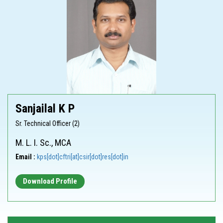
Sanjailal K P
Sr. Technical Officer (2)
M. L. I. Sc., MCA
Email :
kps[dot]cftri[at]csir[dot]res[dot]in
Download Profile