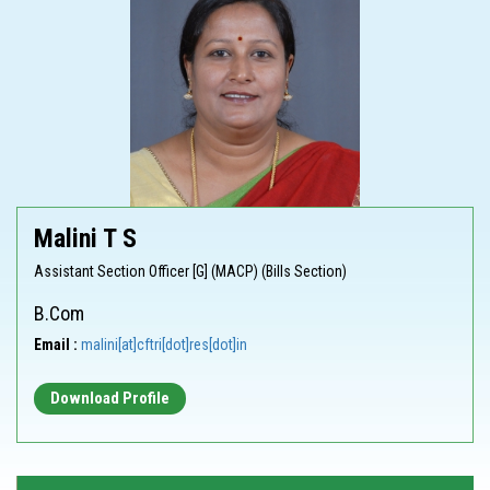
Malini T S
Assistant Section Officer [G] (MACP) (Bills Section)
B.Com
Email :
malini[at]cftri[dot]res[dot]in
Download Profile