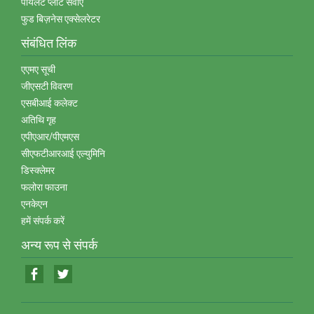
पायलट प्‍लांट सेवाएं
फुड बिज़नेस एक्‍सेलरेटर
संबंधित लिंक
एएमए सूची
जीएसटी विवरण
एसबीआई कलेक्‍ट
अतिथि गृह
एपीएआर/पीएमएस
सीएफटीआरआई एल्‍युमिनि
डिस्‍क्‍लेमर
फलोरा फाउना
एनकेएन
हमें संपर्क करें
अन्‍य रूप से संपर्क