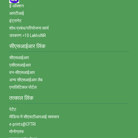
ई-ऑक्‍शन
आरटीआई
इंट्रानेट
शोध प्रबंध/परियोजना कार्य
उपकरण >10 LakhsINR
सीएसआईआर लिंक
सीएसआईआर
एसीएसआईआर
वन-सीएसआईआर
अन्‍य सीएसआईआर लैब
एनालिटिकल पोर्टल
तत्‍काल लिंक
पेटेंट
मीडिया में सीएफटीआरआई समाचार
e-prints@CFTRI
मोनोग्राफ