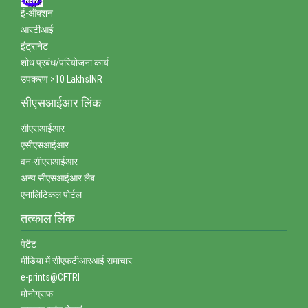
ई-ऑक्‍शन
आरटीआई
इंट्रानेट
शोध प्रबंध/परियोजना कार्य
उपकरण >10 LakhsINR
सीएसआईआर लिंक
सीएसआईआर
एसीएसआईआर
वन-सीएसआईआर
अन्‍य सीएसआईआर लैब
एनालिटिकल पोर्टल
तत्‍काल लिंक
पेटेंट
मीडिया में सीएफटीआरआई समाचार
e-prints@CFTRI
मोनोग्राफ