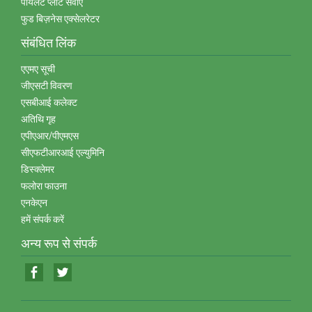
पायलट प्‍लांट सेवाएं
फुड बिज़नेस एक्‍सेलरेटर
संबंधित लिंक
एएमए सूची
जीएसटी विवरण
एसबीआई कलेक्‍ट
अतिथि गृह
एपीएआर/पीएमएस
सीएफटीआरआई एल्‍युमिनि
डिस्‍क्‍लेमर
फलोरा फाउना
एनकेएन
हमें संपर्क करें
अन्‍य रूप से संपर्क