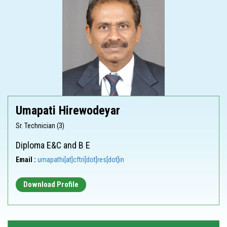
Umapati Hirewodeyar
Sr. Technician (3)
Diploma E&C and B E
Email :
umapathi[at]cftri[dot]res[dot]in
Download Profile